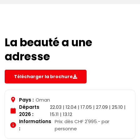
La beauté a une
adresse
Télécharger la brochure
Pays :
Oman
Départs
22.03 | 12.04 | 17.05 | 27.09 | 25.10 |
2026 :
15.11 | 13.12
Informations
Prix: dès CHF 2'995.- par
:
personne