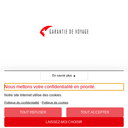
En savoir plus
▲
Nous mettons votre confidentialité en priorité.
© Copyright 2025 croisitour.ch
Notre site Internet utilise des cookies.
Politique de confidentialité
-
Politique de cookies
TOUT REFUSER
TOUT ACCEPTER
Conditions générales
| Protection des données
LAISSEZ-MOI CHOISIR