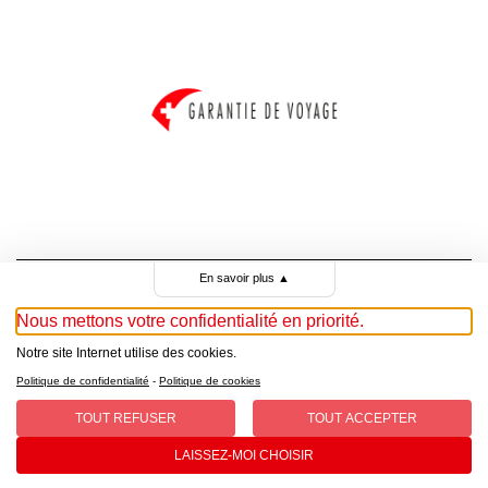
En savoir plus
▲
Nous mettons votre confidentialité en priorité.
© Copyright 2025 croisitour.ch
Notre site Internet utilise des cookies.
Politique de confidentialité
-
Politique de cookies
TOUT REFUSER
TOUT ACCEPTER
Conditions générales
| Protection des données
LAISSEZ-MOI CHOISIR