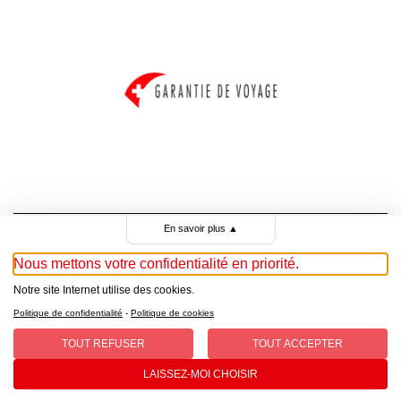
En savoir plus
▲
Nous mettons votre confidentialité en priorité.
© Copyright 2025 croisitour.ch
Notre site Internet utilise des cookies.
Politique de confidentialité
-
Politique de cookies
TOUT REFUSER
TOUT ACCEPTER
Conditions générales
| Protection des données
LAISSEZ-MOI CHOISIR