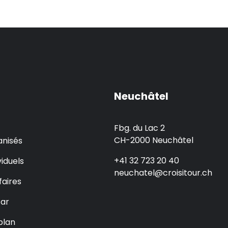
Neuchâtel
Fbg. du Lac 2
CH-2000 Neuchâtel
nisés
+41 32 723 20 40
iduels
neuchatel@croisitour.ch
faires
car
plan